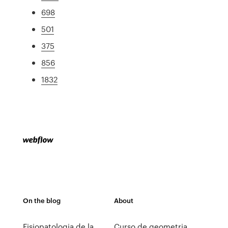
698
501
375
856
1832
On the blog
About
Fisiopatologia de la
Curso de geometria